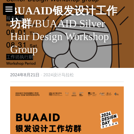
BUAAID银发设计工作
坊群/
BUAAID Silver 
首页 / Home
Hair Design Workshop 
新闻 / News
Group
视频 / Videos
课题 / Tasks
2024年8月21日
·
2024设计马拉松
导师与嘉宾 / Tutors
简介 / About
媒体与组织 / Media&Organization