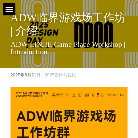
ADW临界游戏场工作坊 
首页 / Home
| 介绍
新闻 / News
ADW LINJIE Game Place Workshop | 
Introduction
视频 / Videos
课题 / Tasks
2025年8月21日
·
2025设计马拉松
导师与嘉宾 / Tutors
简介 / About
媒体与组织 / Media&Organization