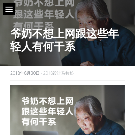
首页 / Home
爷奶不想上网跟这些年
新闻 / News
轻人有何干系
视频 / Videos
课题 / Tasks
2018年8月30日
·
2018设计马拉松
导师与嘉宾 / Tutors
简介 / About
媒体与组织 / Media&Organization