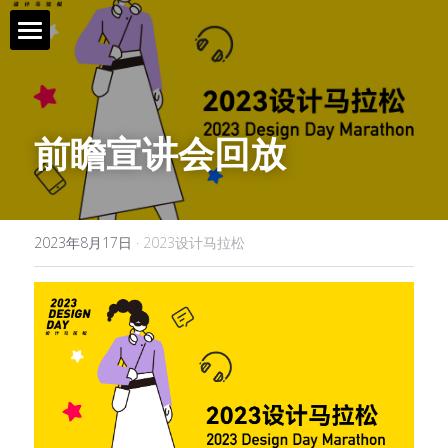
首页 / Home
新闻 / News
前瞻宣讲会回放
视频 / Videos
课题 / Tasks
2023年8月17日
·
2023设计马拉松
导师与嘉宾 / Tutors
简介 / About
媒体与组织 / Media&Organization