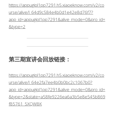
https://appugipl1pp7291.h5.xiaoeknow.com/v2/co
urse/alive/l_64d9c584e4b0d1e42e8d76f7?
app_id=appugipl1pp7291&alive_mode=0&pro_id=
&type=2
第三期宣讲会回放链接：
https://appugipl1pp7291.h5.xiaoeknow.com/v2/co
urse/alive/l_64e2fa7ee4b0b0bc2c1067b0?
app_id=appugipl1pp7291&alive_mode=0&pro_id=
&type=2&state=a58fe9226ea6a3b5e8e545b869
f85761_5XQW8K