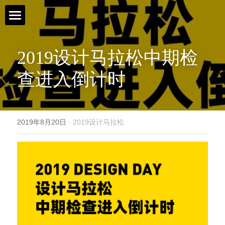
首页 / Home
2019设计马拉松中期检
新闻 / News
查进入倒计时
视频 / Videos
课题 / Tasks
2019年8月20日
·
2019设计马拉松
导师与嘉宾 / Tutors
简介 / About
媒体与组织 / Media&Organization