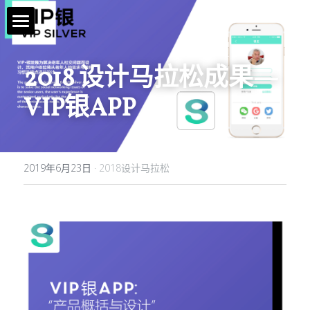
首页 / Home
2018 设计马拉松成果—
新闻 / News
VIP银APP
视频 / Videos
课题 / Tasks
2019年6月23日
·
2018设计马拉松
导师与嘉宾 / Tutors
简介 / About
媒体与组织 / Media&Organization