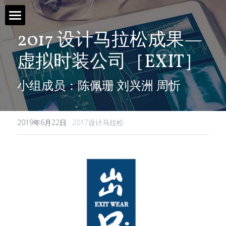
2017 设计马拉松成果—
首页 / Home
虚拟时装公司［EXIT］
新闻 / News
小组成员：陈佩珊 刘兴洲 周忻
视频 / Videos
课题 / Tasks
2019年6月22日
·
2017设计马拉松
导师与嘉宾 / Tutors
简介 / About
媒体与组织 / Media&Organization