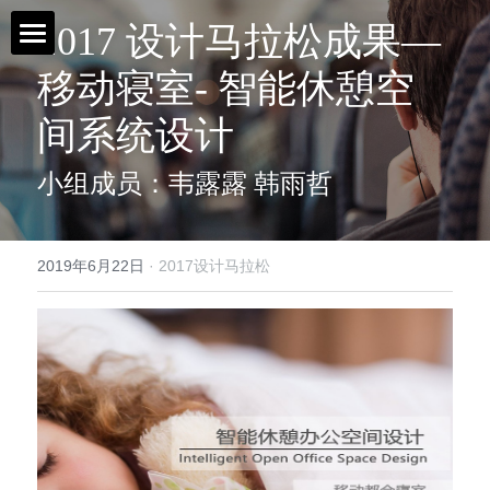
2017 设计马拉松成果—
移动寝室- 智能休憩空
首页 / Home
间系统设计
新闻 / News
小组成员：韦露露 韩雨哲
视频 / Videos
课题 / Tasks
2019年6月22日
·
2017设计马拉松
导师与嘉宾 / Tutors
简介 / About
媒体与组织 / Media&Organization