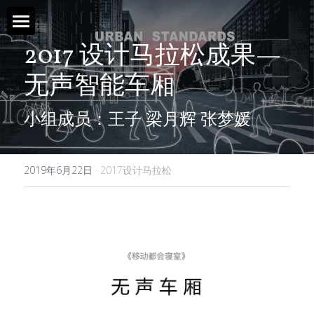
2017 设计马拉松成果—
首页 / Home
无声智能车厢
新闻 / News
小组成员：王子 梁月辉 张梦媛
视频 / Videos
课题 / Tasks
2019年6月22日
·
2017设计马拉松
导师与嘉宾 / Tutors
简介 / About
媒体与组织 / Media&Organization