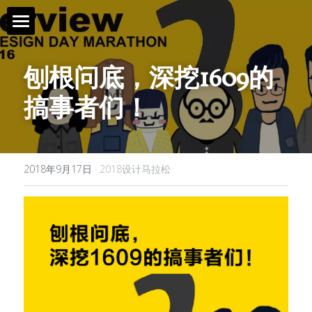
首页 / Home
刨根问底，深挖1609的
新闻 / News
搞事者们！
视频 / Videos
课题 / Tasks
2018年9月17日
·
2018设计马拉松
导师与嘉宾 / Tutors
简介 / About
媒体与组织 / Media&Organization