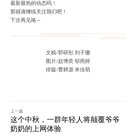
最新最热的动态吗！
那就请继续关注我们吧！
下次再见咯～
文稿/郭研彤 刘子珊
图片/赵博奕 邬雨婷
排版/曹耕源 米佳萌
上一篇
这个中秋，一群年轻人将颠覆爷爷
奶奶的上网体验